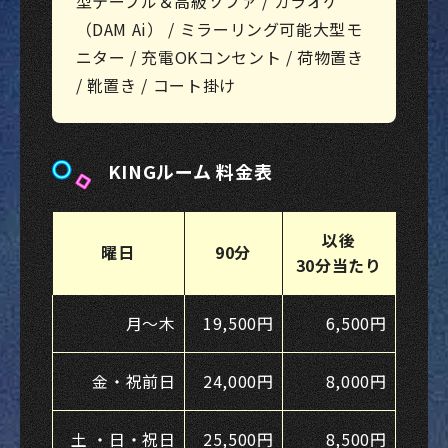
型テーブル＆高級ソファ / カラオケ
（DAM Ai） / ミラーリング可能大型モ
ニター / 充電OKコンセント / 荷物置き
/ 靴置き / コート掛け
KINGルーム 料金表
以後
曜日
90分
30分当たり
月～木
19,500円
6,500円
金・祝前日
24,000円
8,000円
土 ・日・祝日
25,500円
8,500円