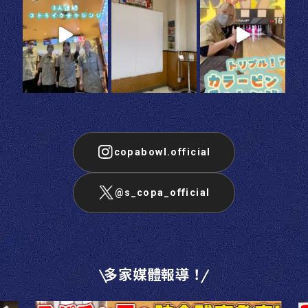
copabowl.official
@s_copa_official
多家媒體報導！