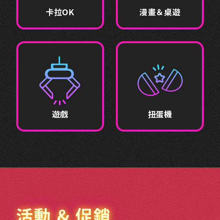
卡拉OK
漫畫＆桌遊
遊戲
扭蛋機
活動 & 促銷