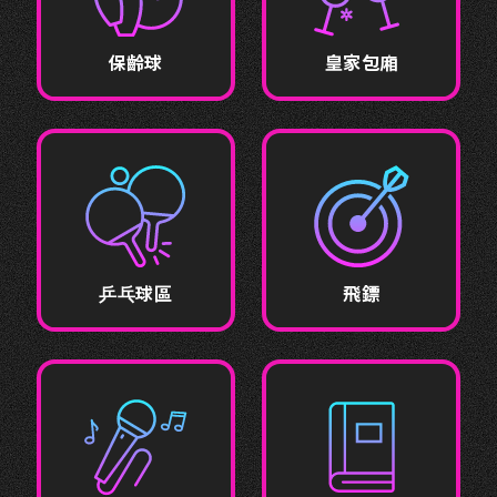
保齡球
皇家包廂
乒乓球區
飛鏢