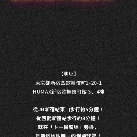
【地址】
東京都新宿區歌舞伎町1-20-1
HUMAX新宿歌舞伎町館 3、4樓
從JR新宿站東口步行約5分鐘！
從西武新宿站步行約3分鐘！
就在「トー橫廣場」旁邊，
是新宿地區唯一的保齡球館！