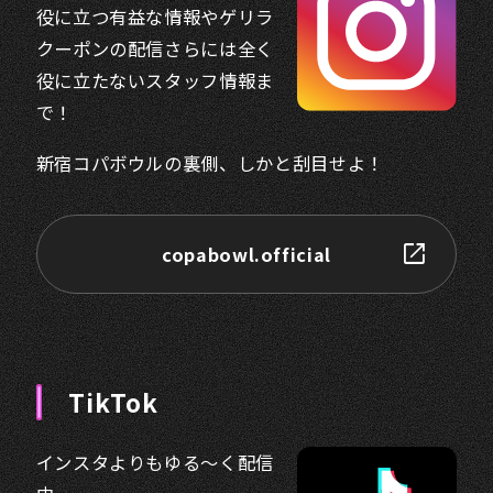
役に立つ有益な情報やゲリラ
クーポンの配信さらには全く
役に立たないスタッフ情報ま
で！
新宿コパボウルの裏側、しかと刮目せよ！
copabowl.official
TikTok
インスタよりもゆる～く配信