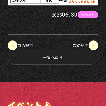
06.30
イベント
2025
前の記事
次の記事
arrow_back_ios
arrow_forward_ios
format_list_bulleted
一覧へ戻る
イベント &