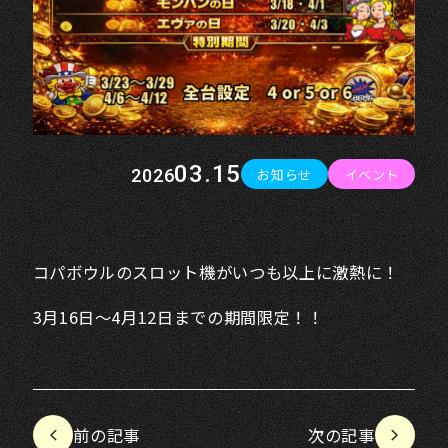
03.15
お知らせ
イベント
2026
コパボウルのスロット機がいつも以上に激熱に！
3月16日～4月12日までの期間限定！！
前の記事
次の記事
arrow_back_ios
arrow_forward_ios