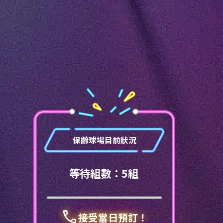
保齡球場目前狀況
等待組數：
5
組
call
接受當日預訂！