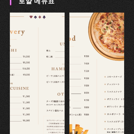
로얄 메뉴표