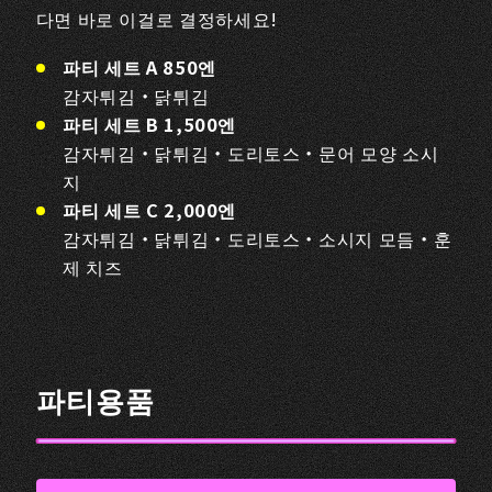
다면 바로 이걸로 결정하세요!
파티 세트 A 850엔
감자튀김・닭튀김
파티 세트 B 1,500엔
감자튀김・닭튀김・도리토스・문어 모양 소시
지
파티 세트 C 2,000엔
감자튀김・닭튀김・도리토스・소시지 모듬・훈
제 치즈
파티용품